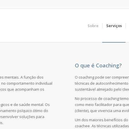
Sobre
Serviços
O que é Coaching?
es mentais. A função dos
O coaching pode ser compree
s no comportamento individual
técnicas de autoconhecimento 
ógicos que acompanham os
sustentável almejado pelo clie
No processo de coaching temos
gicos e de saúde mental. Os
como meio facilitador para qu
ionamento psíquico ótimo do
(cliente), que vivencia uma ev
desenvolver soluções para
Um dos maiores benefícios do
s.
coachee. As técnicas utilizad