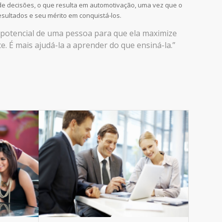
e decisões, o que resulta em automotivação, uma vez que o
esultados e seu mérito em conquistá-los.
o potencial de uma pessoa para que ela maximize
. É mais ajudá-la a aprender do que ensiná-la.”