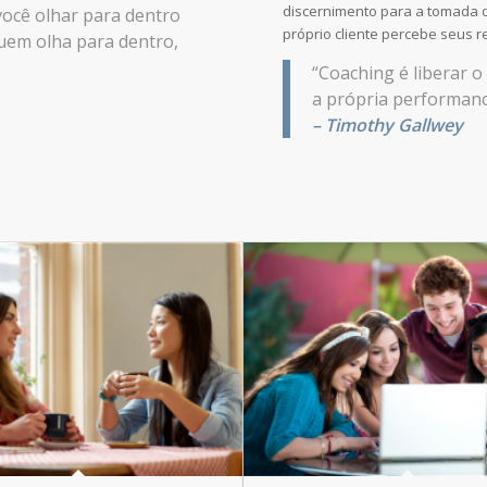
discernimento para a tomada d
você olhar para dentro
próprio cliente percebe seus r
uem olha para dentro,
“Coaching é liberar 
a própria performance
– Timothy Gallwey