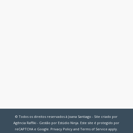
© Todos os direitos reservados à Joana Santiago - Site criado por
Agência Raffiki - Gestão por Estúdio Ninja. Este site é protegido por
reCAPTCHA e Google.
Privacy Policy
and
Terms of Service
apply.