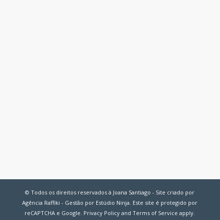
© Todos os direitos reservados à Joana Santiago - Site criado por
Agência Raffiki - Gestão por Estúdio Ninja. Este site é protegido por
reCAPTCHA e Google.
Privacy Policy
and
Terms of Service
apply.