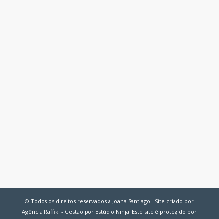
© Todos os direitos reservados à Joana Santiago - Site criado por
Agência Raffiki - Gestão por Estúdio Ninja. Este site é protegido por