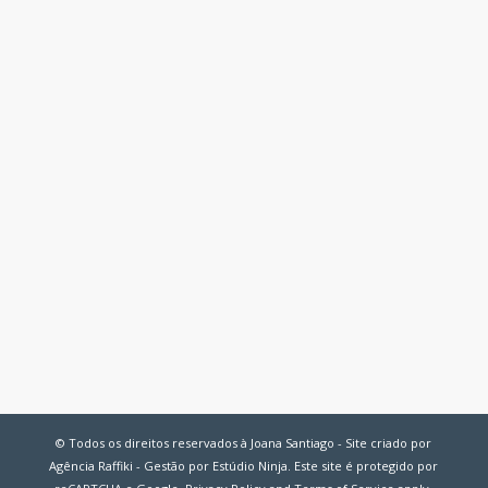
© Todos os direitos reservados à Joana Santiago - Site criado por
Agência Raffiki - Gestão por Estúdio Ninja. Este site é protegido por