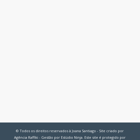
© Todos os direitos reservados à Joana Santiago - Site criado por
Agência Raffiki - Gestão por Estúdio Ninja. Este site é protegido por