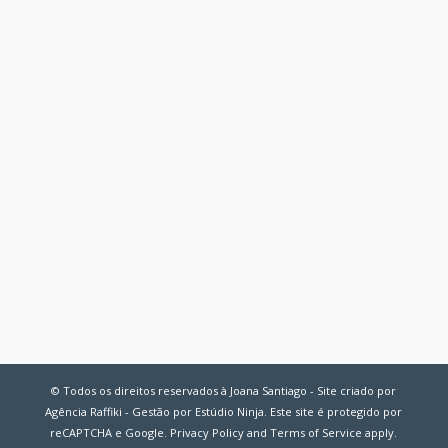
© Todos os direitos reservados à Joana Santiago - Site criado por
Agência Raffiki - Gestão por Estúdio Ninja. Este site é protegido por
reCAPTCHA e Google.
Privacy Policy
and
Terms of Service
apply.