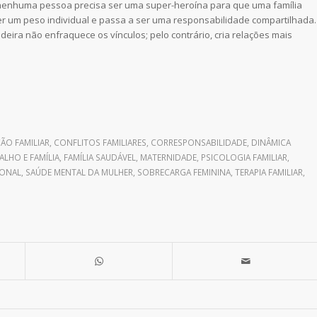
 nenhuma pessoa precisa ser uma super-heroína para que uma família
er um peso individual e passa a ser uma responsabilidade compartilhada.
deira não enfraquece os vínculos; pelo contrário, cria relações mais
O FAMILIAR
,
CONFLITOS FAMILIARES
,
CORRESPONSABILIDADE
,
DINÂMICA
ALHO E FAMÍLIA
,
FAMÍLIA SAUDÁVEL
,
MATERNIDADE
,
PSICOLOGIA FAMILIAR
,
IONAL
,
SAÚDE MENTAL DA MULHER
,
SOBRECARGA FEMININA
,
TERAPIA FAMILIAR
,