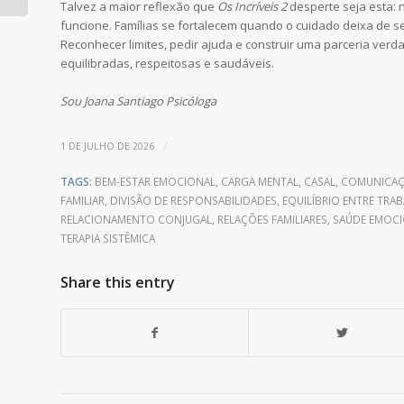
Talvez a maior reflexão que
Os Incríveis 2
desperte seja esta:
fami...
funcione. Famílias se fortalecem quando o cuidado deixa de s
Reconhecer limites, pedir ajuda e construir uma parceria verda
equilibradas, respeitosas e saudáveis.
Sou Joana Santiago Psicóloga
/
1 DE JULHO DE 2026
TAGS:
BEM-ESTAR EMOCIONAL
,
CARGA MENTAL
,
CASAL
,
COMUNICAÇÃ
FAMILIAR
,
DIVISÃO DE RESPONSABILIDADES
,
EQUILÍBRIO ENTRE TRAB
RELACIONAMENTO CONJUGAL
,
RELAÇÕES FAMILIARES
,
SAÚDE EMOC
TERAPIA SISTÊMICA
Share this entry