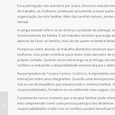
Essa percepção não acontece por acaso. Diversos estudos m
de trabalho, as mulheres continuam assumindo a maior parte 
organização da vida familiar. Além das tarefas visíveis, exi
mental.
A
carga mental
refere-se ao esforço constante de planejar, 
funcionamento da família. É um trabalho invisível, que exige 
apenas de fazer as tarefas, mas de ser quem se lembra dela
Pesquisas sobre divisão do trabalho doméstico mostram que 
mulheres. Isso pode contribuir para níveis mais elevados de e
próprio cuidado. Quando essa sobrecarga se prolonga, ela t
conflitos e reduzindo a disponibilidade emocional para o diálo
Na perspectiva da
Terapia Familiar Sistêmica
, é importante c
interações entre seus integrantes. Quando uma única pessoa 
cria-se um desequilíbrio que impacta todo o sistema familiar
responsabilidades, fortalece-se um ambiente mais seguro, co
O que a fala de Marta
É justamente nesse contexto que a terapia familiar pode ofere
nos ensina sobre
mas compreender como cada pessoa participa das dinâmicas d
pertencimento e
responsabilidades e lidar com os conflitos podem beneficiar t
relacionamentos