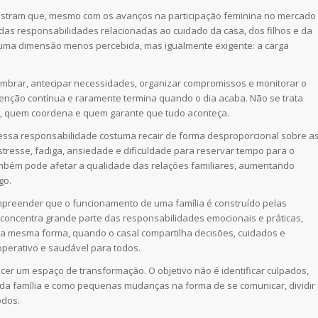
ostram que, mesmo com os avanços na participação feminina no mercado
das responsabilidades relacionadas ao cuidado da casa, dos filhos e da
ste uma dimensão menos percebida, mas igualmente exigente: a carga
lembrar, antecipar necessidades, organizar compromissos e monitorar o
atenção contínua e raramente termina quando o dia acaba. Não se trata
s, quem coordena e quem garante que tudo aconteça.
essa responsabilidade costuma recair de forma desproporcional sobre a
stresse, fadiga, ansiedade e dificuldade para reservar tempo para o
ambém pode afetar a qualidade das relações familiares, aumentando
go.
ompreender que o funcionamento de uma família é construído pelas
concentra grande parte das responsabilidades emocionais e práticas,
. Da mesma forma, quando o casal compartilha decisões, cuidados e
operativo e saudável para todos.
cer um espaço de transformação. O objetivo não é identificar culpados,
a família e como pequenas mudanças na forma de se comunicar, dividir
odos.