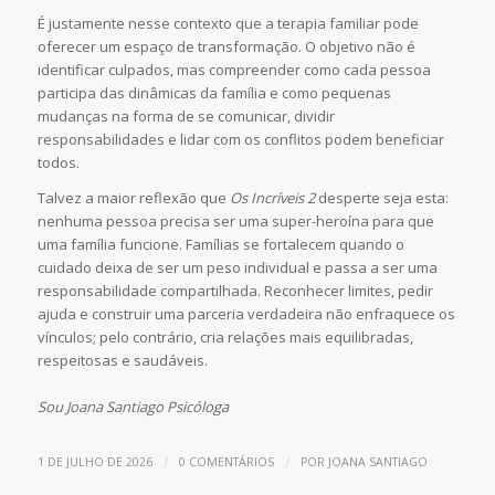
É justamente nesse contexto que a terapia familiar pode
oferecer um espaço de transformação. O objetivo não é
identificar culpados, mas compreender como cada pessoa
participa das dinâmicas da família e como pequenas
mudanças na forma de se comunicar, dividir
responsabilidades e lidar com os conflitos podem beneficiar
todos.
Talvez a maior reflexão que
Os Incríveis 2
desperte seja esta:
nenhuma pessoa precisa ser uma super-heroína para que
uma família funcione. Famílias se fortalecem quando o
cuidado deixa de ser um peso individual e passa a ser uma
responsabilidade compartilhada. Reconhecer limites, pedir
ajuda e construir uma parceria verdadeira não enfraquece os
vínculos; pelo contrário, cria relações mais equilibradas,
respeitosas e saudáveis.
Sou Joana Santiago Psicóloga
/
/
1 DE JULHO DE 2026
0 COMENTÁRIOS
POR
JOANA SANTIAGO