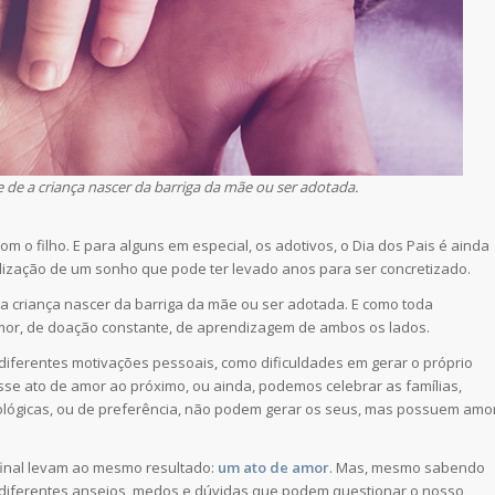
de a criança nascer da barriga da mãe ou ser adotada.
m o filho. E para alguns em especial, os adotivos, o Dia dos Pais é ainda
lização de um sonho que pode ter levado anos para ser concretizado.
 criança nascer da barriga da mãe ou ser adotada. E como toda
 amor, de doação constante, de aprendizagem de ambos os lados.
diferentes motivações pessoais, como dificuldades em gerar o próprio
sse ato de amor ao próximo, ou ainda, podemos celebrar as famílias,
lógicas, ou de preferência, não podem gerar os seus, mas possuem amo
 final levam ao mesmo resultado:
um ato de amor
. Mas, mesmo sabendo
 diferentes anseios, medos e dúvidas que podem questionar o nosso