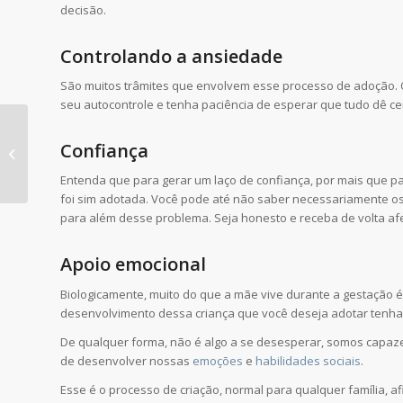
decisão.
Controlando a ansiedade
São muitos trâmites que envolvem esse processo de adoção. O p
seu autocontrole e tenha paciência de esperar que tudo dê ce
Como é a terapia
Confiança
focada em esquemas
de Jeffrey Young?
Entenda que para gerar um laço de confiança, por mais que par
foi sim adotada. Você pode até não saber necessariamente os
para além desse problema. Seja honesto e receba de volta afe
Apoio emocional
Biologicamente, muito do que a mãe vive durante a gestação é 
desenvolvimento dessa criança que você deseja adotar tenha
De qualquer forma, não é algo a se desesperar, somos capaz
de desenvolver nossas
emoções
e
habilidades sociais
.
Esse é o processo de criação, normal para qualquer família, 