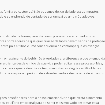
ina, família ou costumes? Não podemos deixar de lado esses impactos,
ndo e se enchendo de vontade de ser um pai ou uma mãe adotivos.
 é constituído de forma parecida com o processo caracterizado como
valores norteadores de qualquer criação de laços devem ser os de proteção
 entre pais e filhos é uma consequência da confiança que as crianças
com o nascimento do bebê não é verdadeira, a diferença é que o tempo da
 a criança desde o início de sua vida pode facilitar esse processo. Mas,
e da criança que realmente se tem, com todas as alegrias e dificuldades
 e filhos passa por um período de estranhamento e descoberta de si mesmo
tuações desafiadoras para o nosso emocional. Não que exista o momento
 seu equilíbrio emocional para se sentir mais motivado em tomar essa