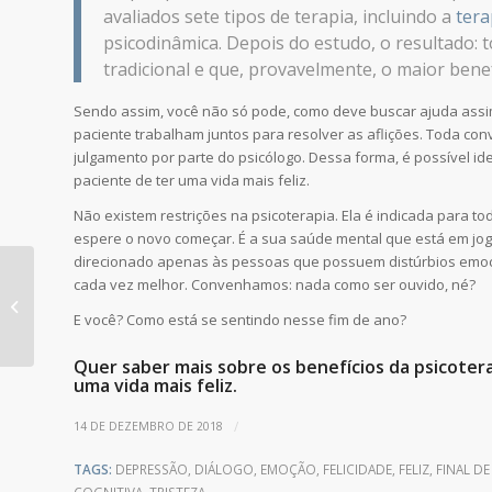
avaliados sete tipos de terapia, incluindo a
tera
psicodinâmica. Depois do estudo, o resultado:
tradicional e que, provavelmente, o maior bene
Sendo assim, você não só pode, como deve buscar ajuda assim q
paciente trabalham juntos para resolver as aflições. Toda co
julgamento por parte do psicólogo. Dessa forma, é possível 
paciente de ter uma vida mais feliz.
Não existem restrições na psicoterapia. Ela é indicada para t
espere o novo começar. É a sua saúde mental que está em jogo
direcionado apenas às pessoas que possuem distúrbios emoci
Por que o final do ano
cada vez melhor. Convenhamos: nada como ser ouvido, né?
mexe tanto com as
E você? Como está se sentindo nesse fim de ano?
emoções?
Quer saber mais sobre os benefícios da psicote
uma vida mais feliz.
/
14 DE DEZEMBRO DE 2018
TAGS:
DEPRESSÃO
,
DIÁLOGO
,
EMOÇÃO
,
FELICIDADE
,
FELIZ
,
FINAL D
COGNITIVA
,
TRISTEZA