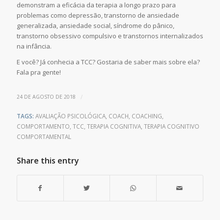
demonstram a eficácia da terapia a longo prazo para
problemas como depressão, transtorno de ansiedade
generalizada, ansiedade social, síndrome do pânico,
transtorno obsessivo compulsivo e transtornos internalizados
na infância.
E você? Já conhecia a TCC? Gostaria de saber mais sobre ela?
Fala pra gente!
/
24 DE AGOSTO DE 2018
TAGS:
AVALIAÇÃO PSICOLÓGICA
,
COACH
,
COACHING
,
COMPORTAMENTO
,
TCC
,
TERAPIA COGNITIVA
,
TERAPIA COGNITIVO
COMPORTAMENTAL
Share this entry