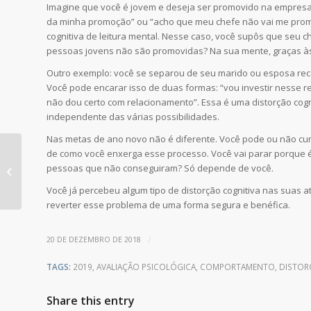
Imagine que você é jovem e deseja ser promovido na empresa
da minha promoção” ou “acho que meu chefe não vai me prom
cognitiva de leitura mental. Nesse caso, você supôs que seu c
pessoas jovens não são promovidas? Na sua mente, graças às
Outro exemplo: você se separou de seu marido ou esposa rec
Você pode encarar isso de duas formas: “vou investir nesse r
não dou certo com relacionamento”. Essa é uma distorção cogni
independente das várias possibilidades.
Nas metas de ano novo não é diferente. Você pode ou não cu
de como você enxerga esse processo. Você vai parar porque é
A psicoterapia no
pessoas que não conseguiram? Só depende de você.
combate à tristeza do
fim de ano
Você já percebeu algum tipo de distorção cognitiva nas suas a
reverter esse problema de uma forma segura e benéfica.
/
20 DE DEZEMBRO DE 2018
TAGS:
2019
,
AVALIAÇÃO PSICOLÓGICA
,
COMPORTAMENTO
,
DISTOR
Share this entry