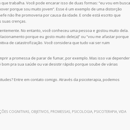
 que trabalha. Você pode encarar isso de duas formas: “eu vou em busc
over porque sou muito jovem”. Esse é um exemplo de uma distorção
hefe não lhe promoveria por causa da idade. E onde está escrito que
 suas crenças.
entemente. No entanto, você conheceu uma pessoa e gostou muito dela.
elacionamento porque eu gosto muito dele(a)” ou “vou me afastar porque
tiva de catastrofização. Você considera que tudo vai ser ruim
mprir a promessa de parar de fumar, por exemplo. Mas isso vai depender
 bom pra sua saúde ou vai desistir rápido porque soube de várias
titudes? Entre em contato comigo. Através da psicoterapia, podemos
ÇÕES COGNITIVAS
,
OBJETIVOS
,
PROMESSAS
,
PSICOLOGIA
,
PSICOTERAPIA
,
VIDA