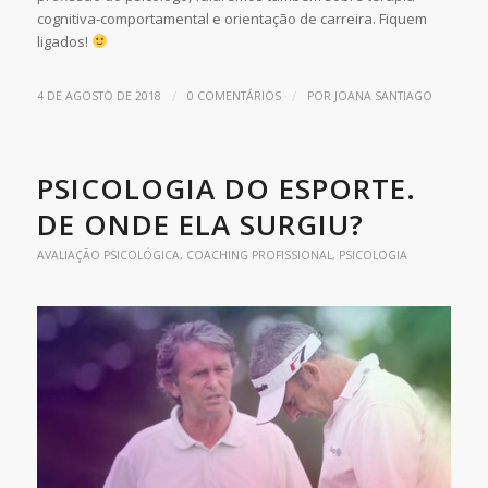
cognitiva-comportamental e orientação de carreira. Fiquem
ligados!
/
/
4 DE AGOSTO DE 2018
0 COMENTÁRIOS
POR
JOANA SANTIAGO
PSICOLOGIA DO ESPORTE.
DE ONDE ELA SURGIU?
AVALIAÇÃO PSICOLÓGICA
,
COACHING PROFISSIONAL
,
PSICOLOGIA