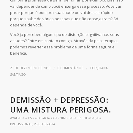
cumprir a promessa de parar de fumar, por exemplo. Mas isso
vai depender de como você enxerga esse processo. Você vai
parar porque é bom pra sua saúde ou vai desistir rápido
porque soube de várias pessoas que não conseguiram? Só
depende de você.
Você já percebeu algum tipo de distorção cognitiva nas suas
atitudes? Entre em contato comigo. Através da psicoterapia,
podemos reverter esse problema de uma forma segura e
benéfica.
/
/
20 DE DEZEMBRO DE 2018
0 COMENTÁRIOS
POR
JOANA
SANTIAGO
DEMISSÃO + DEPRESSÃO:
UMA MISTURA PERIGOSA.
AVALIAÇÃO PSICOLÓGICA
,
COACHING PARA RECOLOCAÇÃO
PROFISSIONAL
,
PSICOTERAPIA