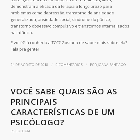
demonstram a eficácia da terapia a longo prazo para
problemas como depressão, transtorno de ansiedade
generalizada, ansiedade social, síndrome do pânico,
transtorno obsessivo compulsivo e transtornos internalizados
na infância.
E você? Já conhecia a TCC? Gostaria de saber mais sobre ela?
Fala pra gente!
/
/
24 DE AGOSTO DE 2018
0 COMENTÁRIOS
POR
JOANA SANTIAGO
VOCÊ SABE QUAIS SÃO AS
PRINCIPAIS
CARACTERÍSTICAS DE UM
PSICÓLOGO?
PSICOLOGIA