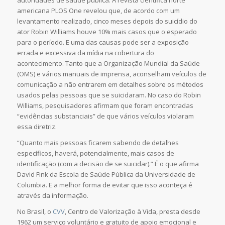
autoridades de saúde pública. A revista científica norte
americana PLOS One revelou que, de acordo com um
levantamento realizado, cinco meses depois do suicídio do
ator Robin Williams houve 10% mais casos que o esperado
para o período. E uma das causas pode ser a exposição
errada e excessiva da mídia na cobertura do
acontecimento.
Tanto que
a Organização Mundial da Saúde
(OMS) e vários manuais de imprensa, aconselham veículos de
comunicação a não entrarem em detalhes sobre os métodos
usados pelas pessoas que se suicidaram. No caso do Robin
Williams, pesquisadores afirmam que foram encontradas
“evidências substanciais” de que vários veículos violaram
essa diretriz.
“Quanto mais pessoas ficarem sabendo de detalhes
específicos, haverá, potencialmente, mais casos de
identificação (com a decisão de se suicidar).” É o que afirma
David Fink da Escola de Saúde Pública da Universidade de
Columbia. E a melhor forma de evitar que isso aconteça é
através da informação.
No Brasil, o
CVV
, Centro de Valorização à Vida, presta desde
1962
um serviço voluntário e gratuito de apoio emocional e