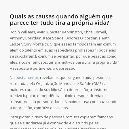
Quais as causas quando alguém que
parece ter tudo tira a própria vida?
Robin Williams, Aviici, Chester Bennington, Chris Cornell,
Anthony Bourdain,
Kate Spade,
Dolores O’Riordan, Heath
Ledger,
Cory Monteith. O que esses famosos têm em comum
além do talento em suas respectivas profissões? Todos eles
se suicidaram.
É comum se perguntar: por que pessoas como
eles, ricos e famosos, teriam motivos para tirar a própria vida?
A resposta é pertinente: a depressão.
No
post anterior
, revelamos que, segundo uma pesquisa
realizada pela Organização Mundial de Saúde (OMS), as
maiores causas do suicídio são a depressão, transtorno
afetivo bipolar, dependência química, esquizofrenia e
transtornos da personalidade. A maior causa continua sendo
a depressão, com 30% dos casos.
Para piorar, o risco de pessoas comuns copiarem famosos
que se suicidaram já é conhecido e discutido pelas