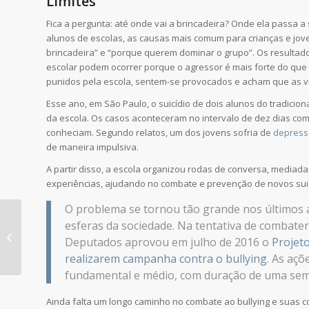
Limites
Fica a pergunta: até onde vai a brincadeira? Onde ela passa 
alunos de escolas, as causas mais comum para crianças e jov
brincadeira” e “porque querem dominar o grupo”. Os resulta
escolar podem ocorrer porque o agressor é mais forte do que a
punidos pela escola, sentem-se provocados e acham que as v
Esse ano, em São Paulo, o suicídio de dois alunos do tradicio
da escola. Os casos aconteceram no intervalo de dez dias co
conheciam. Segundo relatos, um dos jovens sofria de
depres
de maneira impulsiva.
A partir disso, a escola organizou rodas de conversa, mediad
experiências, ajudando no combate e prevenção de novos suic
O problema se tornou tão grande nos últimos 
Dinheiro, fama e
esferas da sociedade. Na tentativa de combater
sucesso. O suicídio no
Deputados aprovou em julho de 2016 o
Projeto
mundo dos famosos.
realizarem campanha contra o bullying
. As aç
fundamental e médio, com duração de uma sema
Ainda falta um longo caminho no combate ao bullying e suas c