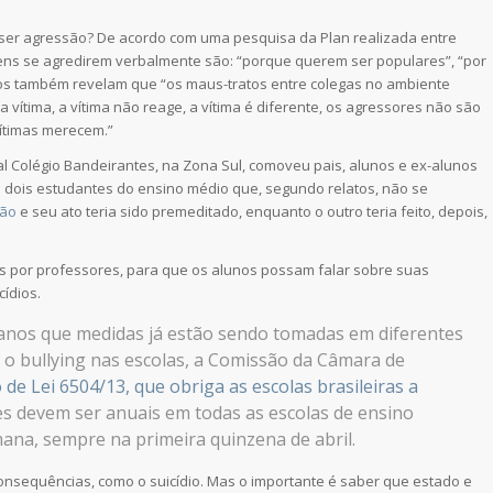
a ser agressão? De acordo com uma pesquisa da Plan realizada entre
ens se agredirem verbalmente são: “porque querem ser populares”, “por
dos também revelam que “os maus-tratos entre colegas no ambiente
 vítima, a vítima não reage, a vítima é diferente, os agressores não são
ítimas merecem.”
nal Colégio Bandeirantes, na Zona Sul, comoveu pais, alunos e ex-alunos
m dois estudantes do ensino médio que, segundo relatos, não se
são
e seu ato teria sido premeditado, enquanto o outro teria feito, depois,
as por professores, para que os alunos possam falar sobre suas
ídios.
anos que medidas já estão sendo tomadas em diferentes
 o bullying nas escolas, a Comissão da Câmara de
 de Lei 6504/13, que obriga as escolas brasileiras a
ões devem ser anuais em todas as escolas de ensino
na, sempre na primeira quinzena de abril.
onsequências, como o suicídio. Mas o importante é saber que estado e