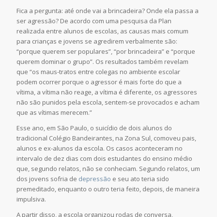
Fica a pergunta: até onde vai a brincadeira? Onde ela passa a
ser agressão? De acordo com uma pesquisa da Plan
realizada entre alunos de escolas, as causas mais comum
para crianças e jovens se agredirem verbalmente são:
“porque querem ser populares”, “por brincadeira” e “porque
querem dominar o grupo”. Os resultados também revelam
que “os maus-tratos entre colegas no ambiente escolar
podem ocorrer porque o agressor é mais forte do que a
vítima, a vítima não reage, a vítima é diferente, os agressores
não são punidos pela escola, sentem-se provocados e acham
que as vítimas merecem.”
Esse ano, em São Paulo, o suicídio de dois alunos do
tradicional Colégio Bandeirantes, na Zona Sul, comoveu pais,
alunos e ex-alunos da escola. Os casos aconteceram no
intervalo de dez dias com dois estudantes do ensino médio
que, segundo relatos, não se conheciam. Segundo relatos, um
dos jovens sofria de
depressão
e seu ato teria sido
premeditado, enquanto o outro teria feito, depois, de maneira
impulsiva.
A partir disso, a escola organizou rodas de conversa,