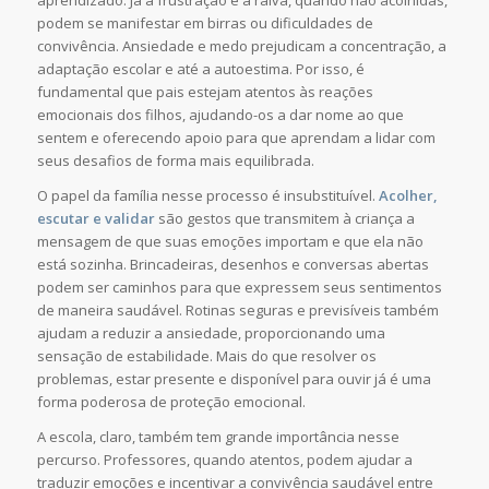
aprendizado. Já a frustração e a raiva, quando não acolhidas,
podem se manifestar em birras ou dificuldades de
convivência. Ansiedade e medo prejudicam a concentração, a
adaptação escolar e até a autoestima. Por isso, é
fundamental que pais estejam atentos às reações
emocionais dos filhos, ajudando-os a dar nome ao que
sentem e oferecendo apoio para que aprendam a lidar com
seus desafios de forma mais equilibrada.
O papel da família nesse processo é insubstituível.
Acolher,
escutar e validar
são gestos que transmitem à criança a
mensagem de que suas emoções importam e que ela não
está sozinha. Brincadeiras, desenhos e conversas abertas
podem ser caminhos para que expressem seus sentimentos
de maneira saudável. Rotinas seguras e previsíveis também
ajudam a reduzir a ansiedade, proporcionando uma
sensação de estabilidade. Mais do que resolver os
problemas, estar presente e disponível para ouvir já é uma
forma poderosa de proteção emocional.
A escola, claro, também tem grande importância nesse
percurso. Professores, quando atentos, podem ajudar a
traduzir emoções e incentivar a convivência saudável entre