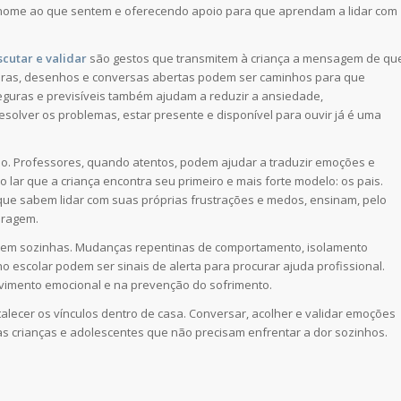
r nome ao que sentem e oferecendo apoio para que aprendam a lidar com
scutar e validar
são gestos que transmitem à criança a mensagem de qu
eiras, desenhos e conversas abertas podem ser caminhos para que
guras e previsíveis também ajudam a reduzir a ansiedade,
solver os problemas, estar presente e disponível para ouvir já é uma
so. Professores, quando atentos, podem ajudar a traduzir emoções e
o lar que a criança encontra seu primeiro e mais forte modelo: os pais.
e sabem lidar com suas próprias frustrações e medos, ensinam, pelo
oragem.
cem sozinhas. Mudanças repentinas de comportamento, isolamento
scolar podem ser sinais de alerta para procurar ajuda profissional.
olvimento emocional e na prevenção do sofrimento.
rtalecer os vínculos dentro de casa. Conversar, acolher e validar emoções
s crianças e adolescentes que não precisam enfrentar a dor sozinhos.