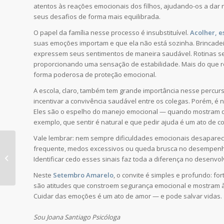
atentos às reações emocionais dos filhos, ajudando-os a da
seus desafios de forma mais equilibrada.
O papel da família nesse processo é insubstituível.
Acolher, e
suas emoções importam e que ela não está sozinha. Brincad
expressem seus sentimentos de maneira saudável. Rotinas se
proporcionando uma sensação de estabilidade. Mais do que re
forma poderosa de proteção emocional.
A escola, claro, também tem grande importância nesse percur
incentivar a convivência saudável entre os colegas. Porém, é n
Eles são o espelho do manejo emocional — quando mostram qu
exemplo, que sentir é natural e que pedir ajuda é um ato de c
Vale lembrar: nem sempre dificuldades emocionais desapare
Menopausa: o que eu
frequente, medos excessivos ou queda brusca no desempenho e
tenho visto no
Identificar cedo esses sinais faz toda a diferença no desenv
consultório e quase
ninguém comenta
Neste
Setembro Amarelo
, o convite é simples e profundo: fo
são atitudes que constroem segurança emocional e mostram à
Cuidar das emoções é um ato de amor — e pode salvar vidas.
Sou Joana Santiago Psicóloga