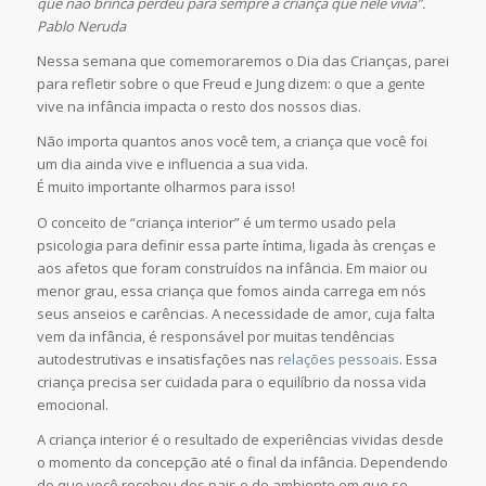
que não brinca perdeu para sempre a criança que nele vivia”.
Pablo Neruda
Nessa semana que comemoraremos o Dia das Crianças, parei
para refletir sobre o que Freud e Jung dizem: o que a gente
vive na infância impacta o resto dos nossos dias.
Não importa quantos anos você tem, a criança que você foi
um dia ainda vive e influencia a sua vida.
É muito importante olharmos para isso!
O conceito de “criança interior” é um termo usado pela
psicologia para definir essa parte íntima, ligada às crenças e
aos afetos que foram construídos na infância. Em maior ou
menor grau, essa criança que fomos ainda carrega em nós
seus anseios e carências. A necessidade de amor, cuja falta
vem da infância, é responsável por muitas tendências
autodestrutivas e insatisfações nas
relações pessoais
. Essa
criança precisa ser cuidada para o equilíbrio da nossa vida
emocional.
A criança interior é o resultado de experiências vividas desde
o momento da concepção até o final da infância. Dependendo
do que você recebeu dos pais e do ambiente em que se