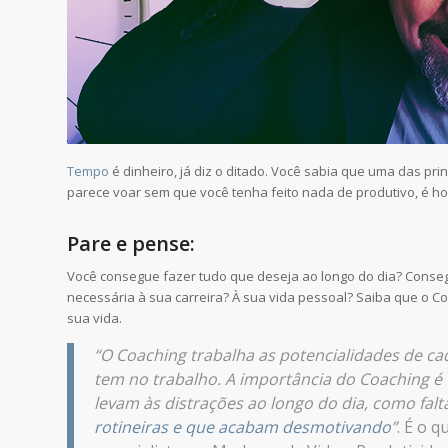
Tempo
é dinheiro, já diz o ditado. Você sabia que uma das pri
parece voar sem que você tenha feito nada de produtivo, é hor
Pare e pense:
Você consegue fazer tudo que deseja ao longo do dia? Conseg
necessária à sua carreira? À sua vida pessoal? Saiba que o C
sua vida.
“O Coaching trabalha as potencialidades de ca
tem no trabalho. A importância do Coaching 
levam às distrações ao longo do dia, como fa
rotineiras e que acabam desmotivando
”
. É o 