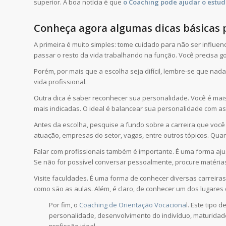
superior. A boa notícia é que
o Coaching pode ajudar o estud
Conheça agora algumas dicas básicas p
A primeira é muito simples: tome cuidado para não ser influen
passar o resto da vida trabalhando na função. Você precisa gos
Porém, por mais que a escolha seja difícil, lembre-se que na
vida profissional.
Outra dica é saber reconhecer sua personalidade. Você é ma
mais indicadas. O ideal é balancear sua personalidade com as 
Antes da escolha, pesquise a fundo sobre a carreira que voc
atuação, empresas do setor, vagas, entre outros tópicos. Qu
Falar com profissionais também é importante. É uma forma ajus
Se não for possível conversar pessoalmente, procure matérias 
Visite faculdades. É uma forma de conhecer diversas carrei
como são as aulas. Além, é claro, de conhecer um dos lugares
Por fim, o
Coaching de Orientação Vocaciona
l. Este tipo
personalidade, desenvolvimento do indivíduo, maturidade