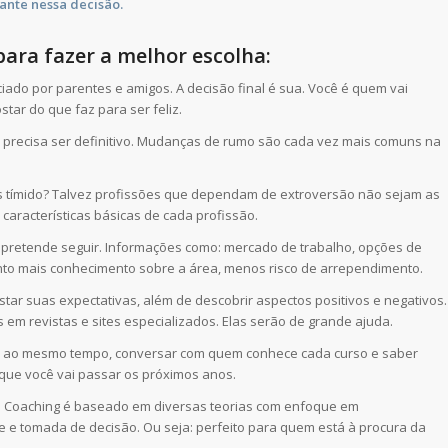
ante nessa decisão.
ara fazer a melhor escolha:
ciado por parentes e amigos. A decisão final é sua. Você é quem vai
tar do que faz para ser feliz.
da precisa ser definitivo. Mudanças de rumo são cada vez mais comuns na
is tímido? Talvez profissões que dependam de extroversão não sejam as
características básicas de cada profissão.
ê pretende seguir. Informações como: mercado de trabalho, opções de
anto mais conhecimento sobre a área, menos risco de arrependimento.
tar suas expectativas, além de descobrir aspectos positivos e negativos.
em revistas e sites especializados. Elas serão de grande ajuda.
ras ao mesmo tempo, conversar com quem conhece cada curso e saber
 que você vai passar os próximos anos.
 de Coaching é baseado em diversas teorias com enfoque em
 e tomada de decisão. Ou seja: perfeito para quem está à procura da