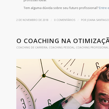
profissão ideal.
Tem alguma dúvida sobre seu futuro profissional?
Entre 
/
/
2 DE NOVEMBRO DE 2018
0 COMENTÁRIOS
POR
JOANA SANTIAGO
O COACHING NA OTIMIZAÇ
COACHING DE CARREIRA
,
COACHING PESSOAL
,
COACHING PROFISSIONAL