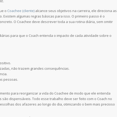
e.
que o
Coachee (cliente)
alcance seus objetivos na carreira, ele direciona as
o. Existem algumas regras básicas para isso. O primeiro passo é o
oncreto. O Coachee deve descrever toda a sua rotina diária, sem omitir
 diárias para que o Coach entenda o impacto de cada atividade sobre o
sitivo.
lizadas, não trazem grandes consequências.
ncia.
as pessoas.
amento para reorganizar a vida do Coachee de modo que ele entenda
s são dispensáveis. Todo esse trabalho deve ser feito com o Coach no
 escolhas dos afazeres ao longo do dia, otimizando o bem mais precioso