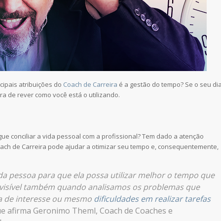
ncipais atribuições do
Coach de Carreira
é a gestão do tempo? Se o seu di
a de rever como você está o utilizando.
ue conciliar a vida pessoal com a profissional? Tem dado a atenção
oach de Carreira pode ajudar a otimizar seu tempo e, consequentemente,
da pessoa para que ela possa utilizar melhor o tempo que
é visível também quando analisamos os problemas que
lta de interesse ou mesmo
dificuldades em realizar tarefas
que afirma Geronimo Theml, Coach de Coaches e