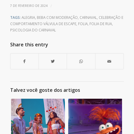
/
7 DE FEVEREIRO DE 2024
TAGS:
ALEGRIA
,
BEBA COM MODERAÇÃO
,
CARNAVAL
,
CELEBRAÇÃO E
COMPORTAMENTO VÁLVULA DE ESCAPE
,
FOLIA
,
FOLIA DE RUA
,
PSICOLOGIA DO CARNAVAL
Share this entry
Talvez você goste dos artigos