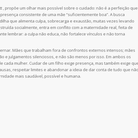
 , propõe um olhar mais possível sobre o cuidado: não é a perfeição que
 presença consistente de uma mãe “suficientemente boa”. A busca
ilha que alimenta culpa, sobrecarga e exaustão, muitas vezes levando
ruída socialmente, entra em conflito com a maternidade real, feita de
tante lembrar: a culpa não educa, não fortalece vínculos e não torna
aternar. Mães que trabalham fora de confrontos externos intensos; mães
ão e julgamentos silenciosos, e não são menos por isso. Em ambos os
 de cada mulher. Cuidar de um filho exige presença, mas também exige qu
usas, respeitar limites e abandonar a ideia de dar conta de tudo que nã
rnidade mais saudável, possível e humana.