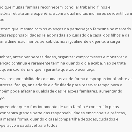
io que muitas famílias reconhecem: conciliar trabalho, filhos e
stória retrata uma experiência com a qual muitas mulheres se identificam
po.
ostram que, mesmo com os avanços na participação feminina no mercado
das responsabilidades relacionadas ao cuidado da casa, dos filhos e da
ste uma dimensão menos percebida, mas igualmente exigente: a carga
lembrar, antecipar necessidades, organizar compromissos e monitorar o
atenção contínua e raramente termina quando o dia acaba. Não se trata
s, quem coordena e quem garante que tudo aconteça.
essa responsabilidade costuma recair de forma desproporcional sobre a
stresse, fadiga, ansiedade e dificuldade para reservar tempo para o
ambém pode afetar a qualidade das relações familiares, aumentando
go.
ompreender que o funcionamento de uma família é construído pelas
concentra grande parte das responsabilidades emocionais e práticas,
. Da mesma forma, quando o casal compartilha decisões, cuidados e
operativo e saudável para todos.