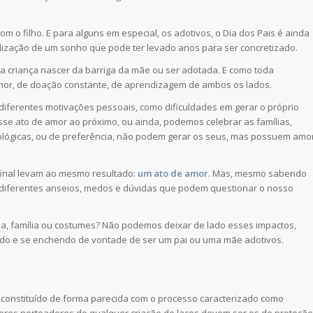
m o filho. E para alguns em especial, os adotivos, o Dia dos Pais é ainda
lização de um sonho que pode ter levado anos para ser concretizado.
 criança nascer da barriga da mãe ou ser adotada. E como toda
 amor, de doação constante, de aprendizagem de ambos os lados.
diferentes motivações pessoais, como dificuldades em gerar o próprio
sse ato de amor ao próximo, ou ainda, podemos celebrar as famílias,
lógicas, ou de preferência, não podem gerar os seus, mas possuem amo
 final levam ao mesmo resultado:
um ato de amor
. Mas, mesmo sabendo
 diferentes anseios, medos e dúvidas que podem questionar o nosso
ina, família ou costumes? Não podemos deixar de lado esses impactos,
ndo e se enchendo de vontade de ser um pai ou uma mãe adotivos.
 é constituído de forma parecida com o processo caracterizado como
valores norteadores de qualquer criação de laços devem ser os de proteção