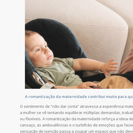
A romantização da maternidade contribui muito para que
O sentimento de “não dar conta” atravessa a experiência mat
a mulher se vê tentando equilibrar múltiplas demandas, traba
ou flexíveis. A romantização da maternidade reforça a ideia d
cansaço, as ambivalências e o turbilhão de emoções que fazem 
sensação de isenção passa a ocupar um espaço que não dever