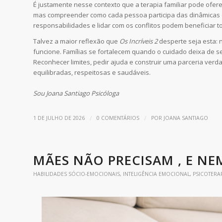
É justamente nesse contexto que a terapia familiar pode ofere
mas compreender como cada pessoa participa das dinâmicas d
responsabilidades e lidar com os conflitos podem beneficiar t
Talvez a maior reflexão que
Os Incríveis 2
desperte seja esta:
funcione. Famílias se fortalecem quando o cuidado deixa de s
Reconhecer limites, pedir ajuda e construir uma parceria verda
equilibradas, respeitosas e saudáveis.
Sou Joana Santiago Psicóloga
/
/
1 DE JULHO DE 2026
0 COMENTÁRIOS
POR
JOANA SANTIAGO
MÃES NÃO PRECISAM , E N
HABILIDADES SÓCIO-EMOCIONAIS
,
INTELIGÊNCIA EMOCIONAL
,
PSICOTERA