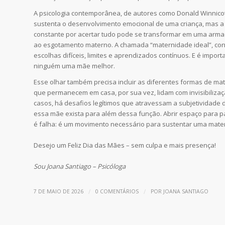
A psicologia contemporânea, de autores como Donald Winnicott
sustenta o desenvolvimento emocional de uma criança, mas a
constante por acertar tudo pode se transformar em uma armad
ao esgotamento materno. A chamada “maternidade ideal”, const
escolhas difíceis, limites e aprendizados contínuos. E é impor
ninguém uma mãe melhor.
Esse olhar também precisa incluir as diferentes formas de m
que permanecem em casa, por sua vez, lidam com invisibilizaç
casos, há desafios legítimos que atravessam a subjetividade
essa mãe exista para além dessa função. Abrir espaço para pa
é falha: é um movimento necessário para sustentar uma mate
Desejo um Feliz Dia das Mães – sem culpa e mais presença!
Sou Joana Santiago – Psicóloga
/
/
7 DE MAIO DE 2026
0 COMENTÁRIOS
POR
JOANA SANTIAGO