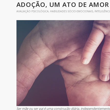
ADOÇÃO, UM ATO DE AMOR
AVALIAÇÃO PSICOLÓGICA
,
HABILIDADES SÓCIO-EMOCIONAIS
,
INTELIGÊNC
Ser mãe ou ser pai é uma construção diária, independentemente 