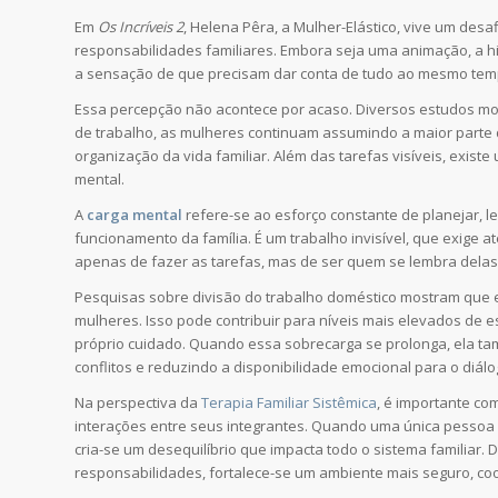
Em
Os Incríveis 2
, Helena Pêra, a Mulher-Elástico, vive um desaf
responsabilidades familiares. Embora seja uma animação, a hi
a sensação de que precisam dar conta de tudo ao mesmo tem
Essa percepção não acontece por acaso. Diversos estudos m
de trabalho, as mulheres continuam assumindo a maior parte 
organização da vida familiar. Além das tarefas visíveis, exi
mental.
A
carga mental
refere-se ao esforço constante de planejar, 
funcionamento da família. É um trabalho invisível, que exige 
apenas de fazer as tarefas, mas de ser quem se lembra dela
Pesquisas sobre divisão do trabalho doméstico mostram que 
mulheres. Isso pode contribuir para níveis mais elevados de e
próprio cuidado. Quando essa sobrecarga se prolonga, ela t
conflitos e reduzindo a disponibilidade emocional para o diálo
Na perspectiva da
Terapia Familiar Sistêmica
, é importante c
interações entre seus integrantes. Quando uma única pessoa 
cria-se um desequilíbrio que impacta todo o sistema familiar
responsabilidades, fortalece-se um ambiente mais seguro, co