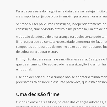
Para os pais este domingo é uma data para se festejar muito co
mais importante, já que o dia é também para comemorar a rea
Ser mãe ou ser pai é uma construção, independentemente de a
construção, criar o vínculo afetivo é um processo, um ato de
A decisão da adoção de uma criança ou adolescente pode ter 
filho, ou porque se sente a necessidade emocional de fazer e
compostas por pessoas do mesmo sexo que, por questões bio
de sobra para adotar e criar.
Enfim, não dá para resumir e simplificar essas razões que no
que o sentimento tão aguardado nessa situação é o amor, há
emocional.
E se não der certo? E se a criança não se adaptar a minha rot
precisamos falar sobre o assunto para você, que está pensa
Uma decisão firme
O vínculo entre pais e filhos, no caso das crianças adotadas,
“natural”, como é no caso dos filhos biológicos. Por isso, os 