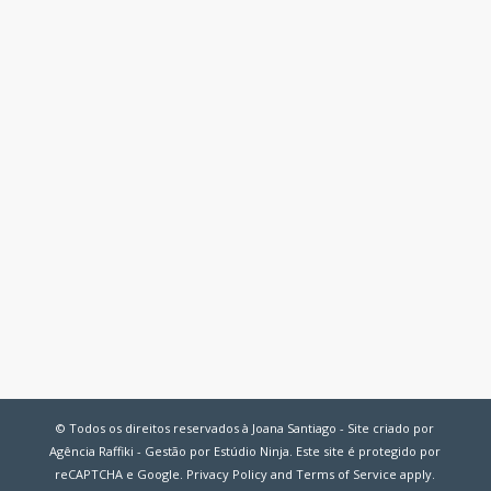
© Todos os direitos reservados à Joana Santiago - Site criado por
Agência Raffiki - Gestão por Estúdio Ninja. Este site é protegido por
reCAPTCHA e Google.
Privacy Policy
and
Terms of Service
apply.