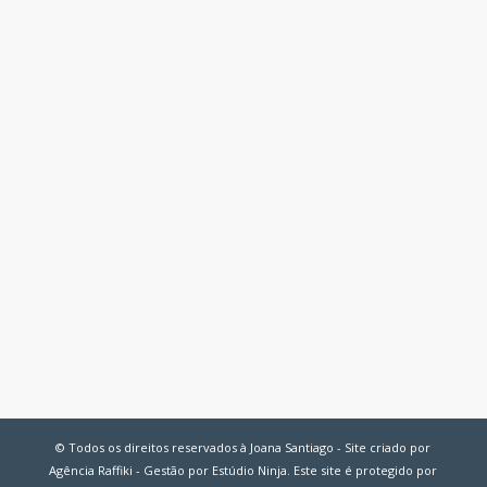
© Todos os direitos reservados à Joana Santiago - Site criado por
Agência Raffiki - Gestão por Estúdio Ninja. Este site é protegido por