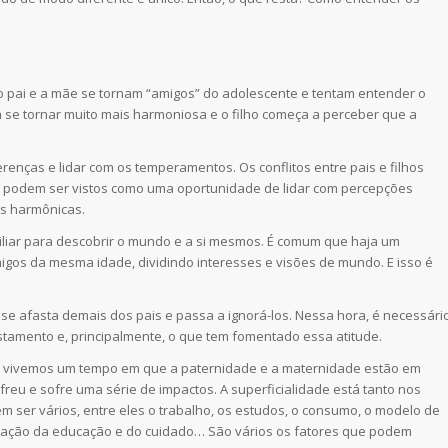
 o pai e a mãe se tornam “amigos” do adolescente e tentam entender o
se tornar muito mais harmoniosa e o filho começa a perceber que a
enças e lidar com os temperamentos. Os conflitos entre pais e filhos
s podem ser vistos como uma oportunidade de lidar com percepções
es harmônicas.
iliar para descobrir o mundo e a si mesmos. É comum que haja um
igos da mesma idade, dividindo interesses e visões de mundo. E isso é
se afasta demais dos pais e passa a ignorá-los. Nessa hora, é necessári
astamento e, principalmente, o que tem fomentado essa atitude.
oje vivemos um tempo em que a paternidade e a maternidade estão em
eu e sofre uma série de impactos. A superficialidade está tanto nos
m ser vários, entre eles o trabalho, os estudos, o consumo, o modelo de
ização da educação e do cuidado… São vários os fatores que podem