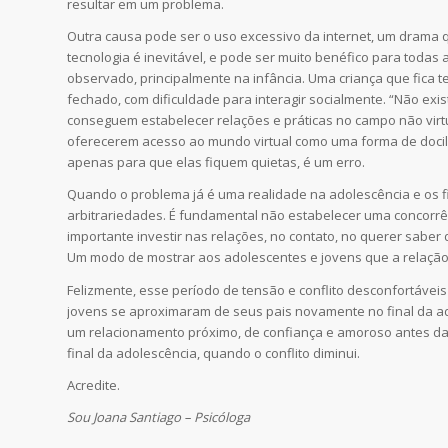
resultar em um problema.
Outra causa pode ser o uso excessivo da internet, um drama q
tecnologia é inevitável, e pode ser muito benéfico para todas
observado, principalmente na infância. Uma criança que fica
fechado, com dificuldade para interagir socialmente. “Não exi
conseguem estabelecer relações e práticas no campo não virtua
oferecerem acesso ao mundo virtual como uma forma de dociliz
apenas para que elas fiquem quietas, é um erro.
Quando o problema já é uma realidade na adolescência e os fil
arbitrariedades. É fundamental não estabelecer uma concorrên
importante investir nas relações, no contato, no querer saber
Um modo de mostrar aos adolescentes e jovens que a relação 
Felizmente, esse período de tensão e conflito desconfortávei
jovens se aproximaram de seus pais novamente no final da ad
um relacionamento próximo, de confiança e amoroso antes d
final da adolescência, quando o conflito diminui.
Acredite.
Sou Joana Santiago – Psicóloga