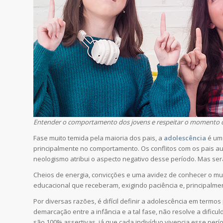
Entender o comportamento dos jovens e respeitar o momento que
Fase muito temida pela maioria dos pais, a
adolescência
é um 
principalmente no comportamento. Os conflitos com os pais a
neologismo atribui o aspecto negativo desse período. Mas se
Cheios de energia, convicções e uma avidez de conhecer o mu
educacional que receberam, exigindo paciência e, principalme
Por diversas razões, é difícil definir a adolescência em termo
demarcação entre a infância e a tal fase, não resolve a dificu
são 100% assertivas, já que cada indivíduo vivencia esse per