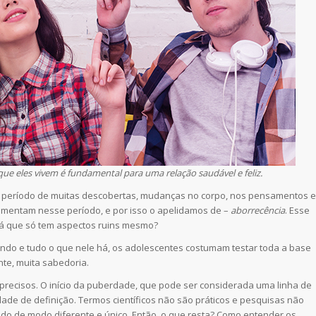
 eles vivem é fundamental para uma relação saudável e feliz.
período de muitas descobertas, mudanças no corpo, nos pensamentos e
umentam nesse período, e por isso o apelidamos de –
aborrecência
. Esse
rá que só tem aspectos ruins mesmo?
ndo e tudo o que nele há, os adolescentes costumam testar toda a base
nte, muita sabedoria.
s precisos. O início da puberdade, que pode ser considerada uma linha de
ldade de definição. Termos científicos não são práticos e pesquisas não
íodo de modo diferente e único. Então, o que resta? Como entender os