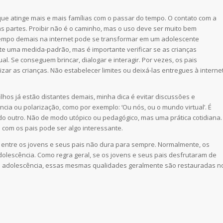
ue atinge mais e mais famílias com o passar do tempo. O contato com a
 as partes. Proibir não é o caminho, mas o uso deve ser muito bem
 tempo demais na internet pode se transformar em um adolescente
ste uma medida-padrão, mas é importante verificar se as crianças
l. Se conseguem brincar, dialogar e interagir. Por vezes, os pais
ar as crianças. Não estabelecer limites ou deixá-las entregues à interne
hos já estão distantes demais, minha dica é evitar discussões e
cia ou polarização, como por exemplo: ‘Ou nós, ou o mundo virtual’. É
 do outro. Não de modo utópico ou pedagógico, mas uma prática cotidiana.
com os pais pode ser algo interessante.
s entre os jovens e seus pais não dura para sempre. Normalmente, os
olescência. Como regra geral, se os jovens e seus pais desfrutaram de
a adolescência, essas mesmas qualidades geralmente são restauradas n