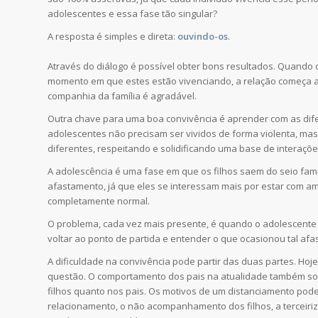
adolescentes e essa fase tão singular?
A resposta é simples e direta:
ouvindo-os
.
Através do diálogo é possível obter bons resultados. Quando
momento em que estes estão vivenciando, a relação começa a 
companhia da família é agradável.
Outra chave para uma boa convivência é aprender com as difer
adolescentes não precisam ser vividos de forma violenta, ma
diferentes, respeitando e solidificando uma base de interaçõ
A adolescência é uma fase em que os filhos saem do seio fam
afastamento, já que eles se interessam mais por estar com am
completamente normal.
O problema, cada vez mais presente, é quando o adolescente 
voltar ao ponto de partida e entender o que ocasionou tal af
A dificuldade na convivência pode partir das duas partes. H
questão. O comportamento dos pais na atualidade também sofr
filhos quanto nos pais. Os motivos de um distanciamento pode
relacionamento, o não acompanhamento dos filhos, a terceir