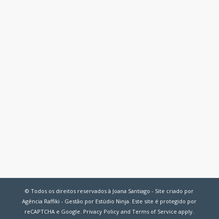
© Todos os direitos reservados à Joana Santiago - Site criado por
Agência Raffiki - Gestão por Estúdio Ninja. Este site é protegido por
reCAPTCHA e Google.
Privacy Policy
and
Terms of Service
apply.