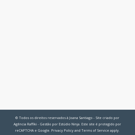
© Todos os direitos reservados à Joana Santiago - Site criado por
Agência Raffiki - Gestão por Estúdio Ninja. Este site é protegido por
reCAPTCHA e Google.
Privacy Policy
and
Terms of Service
apply.