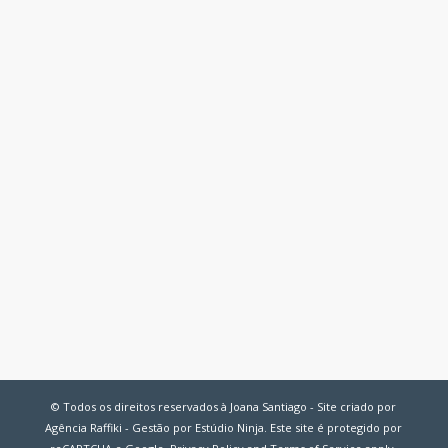
© Todos os direitos reservados à Joana Santiago - Site criado por
Agência Raffiki - Gestão por Estúdio Ninja. Este site é protegido por