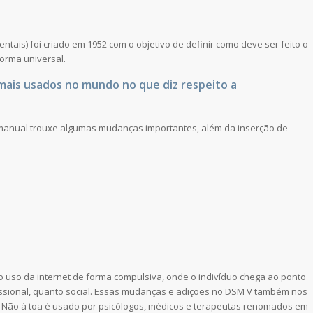
tais) foi criado em 1952 com o objetivo de definir como deve ser feito o
orma universal.
mais usados no mundo no que diz respeito a
 manual trouxe algumas mudanças importantes, além da inserção de
elo uso da internet de forma compulsiva, onde o indivíduo chega ao ponto
fissional, quanto social. Essas mudanças e adições no DSM V também nos
s. Não à toa é usado por psicólogos, médicos e terapeutas renomados em