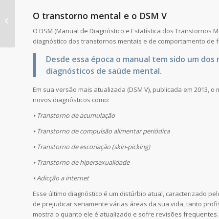
O transtorno mental e o DSM V
A família e o
transtorno mental.
O DSM (Manual de Diagnóstico e Estatística dos Transtornos Men
diagnóstico dos transtornos mentais e de comportamento de f
Desde essa época o manual tem sido um dos 
diagnósticos de saúde mental.
Em sua versão mais atualizada (DSM V), publicada em 2013, o
novos diagnósticos como:
⦁ Transtorno de acumulação
⦁ Transtorno de compulsão alimentar periódica
⦁ Transtorno de escoriação (skin-picking)
⦁ Transtorno de hipersexualidade
⦁ Adicção a internet
Esse último diagnóstico é um distúrbio atual, caracterizado p
de prejudicar seriamente várias áreas da sua vida, tanto pro
mostra o quanto ele é atualizado e sofre revisões frequente