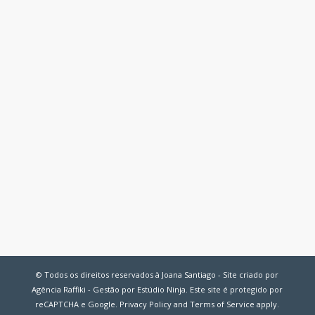
© Todos os direitos reservados à Joana Santiago - Site criado por
Agência Raffiki - Gestão por Estúdio Ninja. Este site é protegido por
reCAPTCHA e Google.
Privacy Policy
and
Terms of Service
apply.