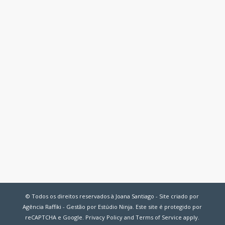
© Todos os direitos reservados à Joana Santiago - Site criado por
Agência Raffiki - Gestão por Estúdio Ninja. Este site é protegido por
reCAPTCHA e Google.
Privacy Policy
and
Terms of Service
apply.