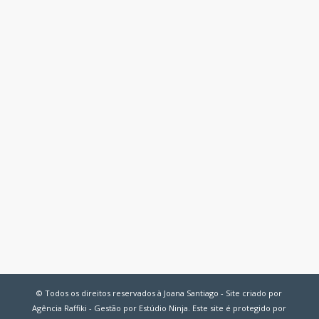
© Todos os direitos reservados à Joana Santiago - Site criado por
Agência Raffiki - Gestão por Estúdio Ninja. Este site é protegido por