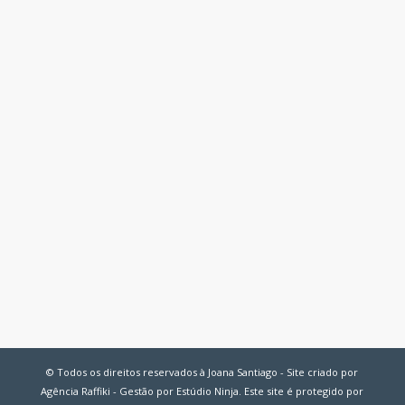
© Todos os direitos reservados à Joana Santiago - Site criado por
Agência Raffiki - Gestão por Estúdio Ninja. Este site é protegido por