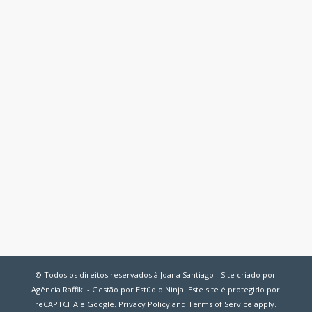
© Todos os direitos reservados à Joana Santiago - Site criado por
Agência Raffiki - Gestão por Estúdio Ninja. Este site é protegido por
reCAPTCHA e Google.
Privacy Policy
and
Terms of Service
apply.