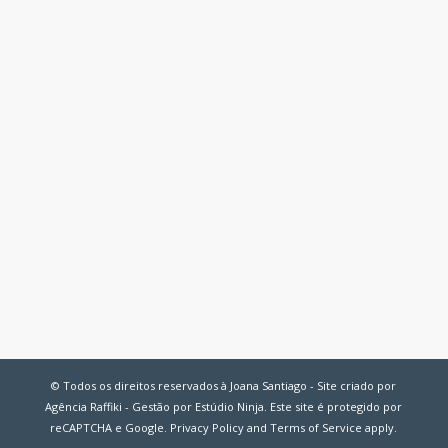
© Todos os direitos reservados à Joana Santiago - Site criado por
Agência Raffiki - Gestão por Estúdio Ninja. Este site é protegido por
reCAPTCHA e Google.
Privacy Policy
and
Terms of Service
apply.