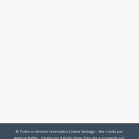
© Todos os direitos reservados à Joana Santiago - Site criado por
Agência Raffiki - Gestão por Estúdio Ninja. Este site é protegido por