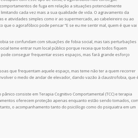
 a comportamentos de fuga em relação a situações potencialmente
), limitando cada vez mais a sua qualidade de vida. O agravamento da
as e atividades simples como ir ao supermercado, ao cabeleireiro ou ao
o que o agorafóbico pode pensar “E se eu me sentir mal, quem é que vai
obia se confundam com situações de fobia social, mas tais perturbações
ocial teme entrar num local público porque receia que todos fiquem
é pode conseguir frequentar esses espaços, mas fará grande esforço
essoas que frequentam aquele espaço, mas teme não ter a quem recorrer
volver o medo de andar de elevador, dando vazão à claustrofobia, que 
o pânico consiste em Terapia Cognitivo Comportamental (TCC) e terapia
icamentos oferecem proteção apenas enquanto estão sendo tomados, co
rtanto, o acompanhamento tanto do psicólogo como do psiquiatra em um