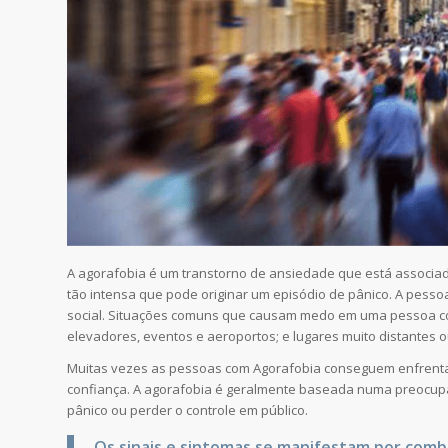
A agorafobia é um transtorno de ansiedade que está associa
tão intensa que pode originar um episódio de pânico. A pess
social. Situações comuns que causam medo em uma pessoa com
elevadores, eventos e aeroportos; e lugares muito distantes 
Muitas vezes as pessoas com Agorafobia conseguem enfrent
confiança. A agorafobia é geralmente baseada numa preocupaç
pânico ou perder o controle em público.
Os sinais e sintomas se manifestam por comb