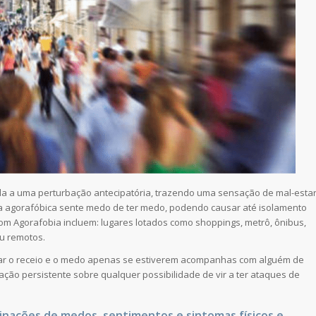
da a uma perturbação antecipatória, trazendo uma sensação de mal-esta
oa agorafóbica sente medo de ter medo, podendo causar até isolamento
 Agorafobia incluem: lugares lotados como shoppings, metrô, ônibus,
ou remotos.
ar o receio e o medo apenas se estiverem acompanhas com alguém de
ão persistente sobre qualquer possibilidade de vir a ter ataques de
inações de medos, sentimentos e sintomas físicos e