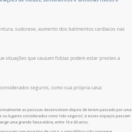
tontura, sudorese, aumento dos batimentos cardíacos nas
ue situações que causam fobias podem estar prestes a
 considerados seguros, como sua própria casa;
normalmente as pessoas desenvolvem depois de terem passado por uma
os ou lugares considerados como ‘não seguros’, e esses espaços passam
ange uma grande faixa etária, entre 16 e 60 anos.
reocupam com esse tipo de coisa, o agorafóbico não consegue