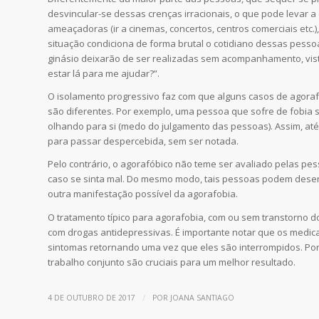
desvincular-se dessas crenças irracionais, o que pode levar
ameaçadoras (ir a cinemas, concertos, centros comerciais etc.
situação condiciona de forma brutal o cotidiano dessas pesso
ginásio deixarão de ser realizadas sem acompanhamento, vist
estar lá para me ajudar?”.
O isolamento progressivo faz com que alguns casos de agoraf
são diferentes. Por exemplo, uma pessoa que sofre de fobia s
olhando para si (medo do julgamento das pessoas). Assim, at
para passar despercebida, sem ser notada.
Pelo contrário, o agorafóbico não teme ser avaliado pelas p
caso se sinta mal. Do mesmo modo, tais pessoas podem desen
outra manifestação possível da agorafobia.
O tratamento típico para agorafobia, com ou sem transtorno d
com drogas antidepressivas. É importante notar que os med
sintomas retornando uma vez que eles são interrompidos. Po
trabalho conjunto são cruciais para um melhor resultado.
/
4 DE OUTUBRO DE 2017
POR
JOANA SANTIAGO