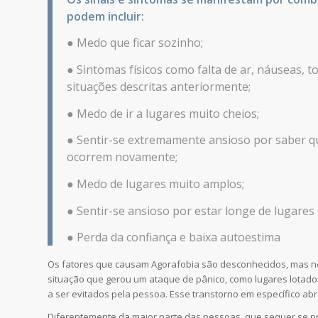
podem incluir:
● Medo que ficar sozinho;
● Sintomas físicos como falta de ar, náuseas, 
situações descritas anteriormente;
● Medo de ir a lugares muito cheios;
● Sentir-se extremamente ansioso por saber q
ocorrem novamente;
● Medo de lugares muito amplos;
● Sentir-se ansioso por estar longe de lugares
● Perda da confiança e baixa autoestima
Os fatores que causam Agorafobia são desconhecidos, mas 
situação que gerou um ataque de pânico, como lugares lotad
a ser evitados pela pessoa. Esse transtorno em específico abr
Diferentemente da maior parte das pessoas, que sequer se p