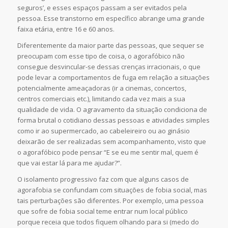
seguros’, e esses espaços passam a ser evitados pela
pessoa. Esse transtorno em específico abrange uma grande
faixa etária, entre 16 e 60 anos.
Diferentemente da maior parte das pessoas, que sequer se
preocupam com esse tipo de coisa, o agorafóbico não
consegue desvincular-se dessas crenças irracionais, o que
pode levar a comportamentos de fuga em relação a situações
potencialmente ameaçadoras (ir a cinemas, concertos,
centros comerciais etc.), limitando cada vez mais a sua
qualidade de vida. O agravamento da situação condiciona de
forma brutal o cotidiano dessas pessoas e atividades simples
como ir ao supermercado, ao cabeleireiro ou ao ginásio
deixarão de ser realizadas sem acompanhamento, visto que
o agorafóbico pode pensar “E se eu me sentir mal, quem é
que vai estar lá para me ajudar?”.
O isolamento progressivo faz com que alguns casos de
agorafobia se confundam com situações de fobia social, mas
tais perturbações são diferentes. Por exemplo, uma pessoa
que sofre de fobia social teme entrar num local público
porque receia que todos fiquem olhando para si (medo do