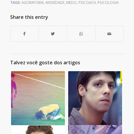
TAGS:
AGORAFOBIA
,
ANSIEDADE
,
MEDO
,
PSICOACH
,
PSICOLOGIA
Share this entry
Talvez você goste dos artigos