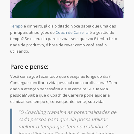
Tempo
é dinheiro, já diz o ditado. Você sabia que uma das
principais atribuições do
Coach de Carreira
é a gestão do
tempo? Se o seu dia parece voar sem que você tenha feito
nada de produtivo, é hora de rever como você está o
utilizando.
Pare e pense:
Você consegue fazer tudo que deseja ao longo do dia?
Consegue conciliar a vida pessoal com a profissional? Tem
dado a atenção necessária à sua carreira? À sua vida
pessoal? Saiba que o Coach de Carreira pode ajudar a
otimizar seu tempo e, consequentemente, sua vida.
“O Coaching trabalha as potencialidades de
cada pessoa para que ela possa utilizar
melhor o tempo que tem no trabalho. A
importância do Coaching é visível também