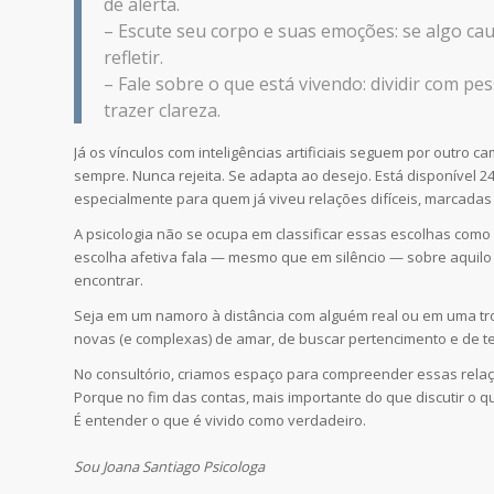
de alerta.
– Escute seu corpo e suas emoções: se algo ca
refletir.
– Fale sobre o que está vivendo: dividir com pe
trazer clareza.
Já os vínculos com inteligências artificiais seguem por outro
sempre. Nunca rejeita. Se adapta ao desejo. Está disponível 2
especialmente para quem já viveu relações difíceis, marcadas 
A psicologia não se ocupa em classificar essas escolhas como 
escolha afetiva fala — mesmo que em silêncio — sobre aquilo 
encontrar.
Seja em um namoro à distância com alguém real ou em uma tr
novas (e complexas) de amar, de buscar pertencimento e de 
No consultório, criamos espaço para compreender essas rela
Porque no fim das contas, mais importante do que discutir o qu
É entender o que é vivido como verdadeiro.
Sou Joana Santiago Psicologa