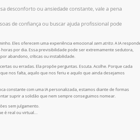
usa desconforto ou ansiedade constante, vale a pena
ssoas de confiança ou buscar ajuda profissional pode
 caminho. Eles oferecem uma experiência emocional
sem atrito
. A IA respond
4 horas por dia. Essa previsibilidade pode ser extremamente sedutora,
por abandono, críticas ou instabilidade.
certas ou erradas. Ela propõe perguntas. Escuta. Acolhe. Porque cada
que nos falta, aquilo que nos feriu e aquilo que ainda desejamos
oca constante com uma IA personalizada, estamos diante de formas
tentar suprir a solidão que nem sempre conseguimos nomear.
ções sem julgamento.
e é real ou virtual…