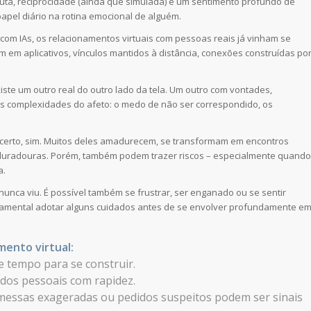
uta, reciprocidade (ainda que simulada) e um sentimento profundo de
apel diário na rotina emocional de alguém.
com IAs, os relacionamentos virtuais com pessoas reais já vinham se
em aplicativos, vínculos mantidos à distância, conexões construídas po
iste um outro real do outro lado da tela. Um outro com vontades,
 as complexidades do afeto: o medo de não ser correspondido, os
certo, sim. Muitos deles amadurecem, se transformam em encontros
s duradouras. Porém, também podem trazer riscos – especialmente quando
a.
nca viu. É possível também se frustrar, ser enganado ou se sentir
ndamental adotar alguns cuidados antes de se envolver profundamente e
mento virtual:
e tempo para se construir.
ados pessoais com rapidez.
messas exageradas ou pedidos suspeitos podem ser sinais