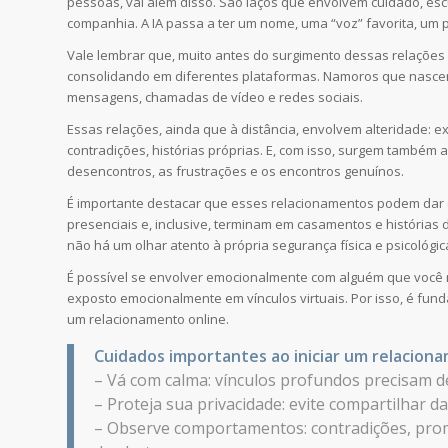
pessoas, vai além disso. São laços que envolvem cuidado, esc
companhia. A IA passa a ter um nome, uma “voz” favorita, um p
Vale lembrar que, muito antes do surgimento dessas relações 
consolidando em diferentes plataformas. Namoros que nascem 
mensagens, chamadas de vídeo e redes sociais.
Essas relações, ainda que à distância, envolvem alteridade: ex
contradições, histórias próprias. E, com isso, surgem também
desencontros, as frustrações e os encontros genuínos.
É importante destacar que esses relacionamentos podem dar 
presenciais e, inclusive, terminam em casamentos e história
não há um olhar atento à própria segurança física e psicológic
É possível se envolver emocionalmente com alguém que você nu
exposto emocionalmente em vínculos virtuais. Por isso, é fu
um relacionamento online.
Cuidados importantes ao iniciar um relaciona
– Vá com calma: vínculos profundos precisam d
– Proteja sua privacidade: evite compartilhar d
– Observe comportamentos: contradições, pro