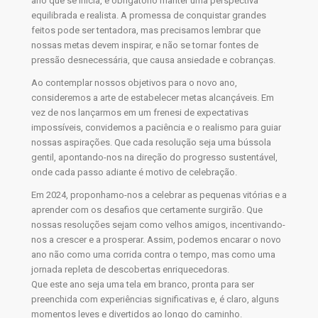
ano que se inicia, é obrigatório manter uma perspectiva
equilibrada e realista. A promessa de conquistar grandes
feitos pode ser tentadora, mas precisamos lembrar que
nossas metas devem inspirar, e não se tornar fontes de
pressão desnecessária, que causa ansiedade e cobranças.
Ao contemplar nossos objetivos para o novo ano,
consideremos a arte de estabelecer metas alcançáveis. Em
vez de nos lançarmos em um frenesi de expectativas
impossíveis, convidemos a paciência e o realismo para guiar
nossas aspirações. Que cada resolução seja uma bússola
gentil, apontando-nos na direção do progresso sustentável,
onde cada passo adiante é motivo de celebração.
Em 2024, proponhamo-nos a celebrar as pequenas vitórias e a
aprender com os desafios que certamente surgirão. Que
nossas resoluções sejam como velhos amigos, incentivando-
nos a crescer e a prosperar. Assim, podemos encarar o novo
ano não como uma corrida contra o tempo, mas como uma
jornada repleta de descobertas enriquecedoras.
Que este ano seja uma tela em branco, pronta para ser
preenchida com experiências significativas e, é claro, alguns
momentos leves e divertidos ao longo do caminho.