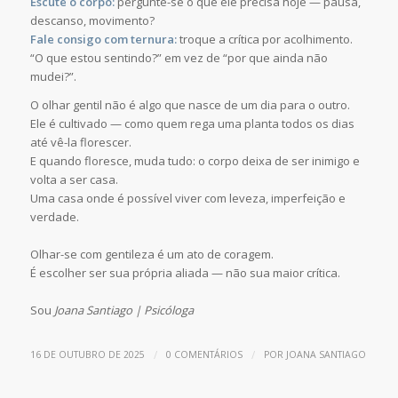
Escute o corpo:
pergunte-se o que ele precisa hoje — pausa,
descanso, movimento?
Fale consigo com ternura:
troque a crítica por acolhimento.
“O que estou sentindo?” em vez de “por que ainda não
mudei?”.
O olhar gentil não é algo que nasce de um dia para o outro.
Ele é cultivado — como quem rega uma planta todos os dias
até vê-la florescer.
E quando floresce, muda tudo: o corpo deixa de ser inimigo e
volta a ser casa.
Uma casa onde é possível viver com leveza, imperfeição e
verdade.
Olhar-se com gentileza é um ato de coragem.
É escolher ser sua própria aliada — não sua maior crítica.
Sou
Joana Santiago | Psicóloga
/
/
16 DE OUTUBRO DE 2025
0 COMENTÁRIOS
POR
JOANA SANTIAGO