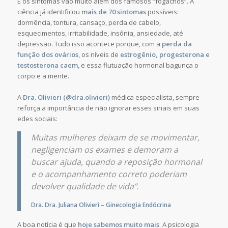
E os sintomas vão muito além dos famosos “fogachos”. A
ciência já identificou
mais de 70 sintomas
possíveis:
dormência, tontura, cansaço, perda de cabelo,
esquecimentos, irritabilidade, insônia, ansiedade, até
depressão. Tudo isso acontece porque, com a
perda da
função dos ovários
, os níveis de
estrogênio, progesterona e
testosterona caem
, e essa flutuação hormonal bagunça o
corpo e a mente.
A
Dra. Olivieri (@dra.olivieri)
médica especialista, sempre
reforça a importância de não ignorar esses sinais em suas
edes sociais:
Muitas mulheres deixam de se movimentar,
negligenciam os exames e demoram a
buscar ajuda, quando a reposição hormonal
e o acompanhamento correto poderiam
devolver qualidade de vida”
.
Dra. Dra. Juliana Olivieri – Ginecologia Endócrina
A boa notícia é que
hoje sabemos muito mais
. A psicologia