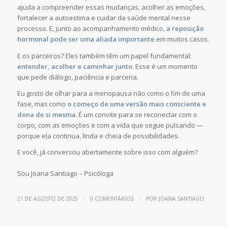
ajuda a compreender essas mudanças, acolher as emoções,
fortalecer a autoestima e cuidar da saúde mental nesse
processo. E, junto ao acompanhamento médico,
a reposição
hormonal pode ser uma aliada importante
em muitos casos.
E os parceiros? Eles também têm um papel fundamental:
entender, acolher e caminhar junto
. Esse é um momento
que pede diálogo, paciência e parceria.
Eu gosto de olhar para a menopausa não como o fim de uma
fase, mas como
o começo de uma versão mais consciente e
dona de si mesma
. É um convite para se reconectar com o
corpo, com as emoções e com a vida que segue pulsando —
porque ela continua, linda e cheia de possibilidades.
E você, já conversou abertamente sobre isso com alguém?
Sou Joana Santiago – Psicóloga
/
/
21 DE AGOSTO DE 2025
0 COMENTÁRIOS
POR
JOANA SANTIAGO