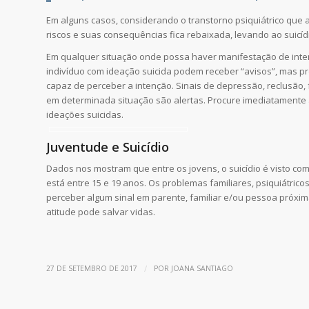
Em alguns casos, considerando o transtorno psiquiátrico que
riscos e suas consequências fica rebaixada, levando ao suicíd
Em qualquer situação onde possa haver manifestação de inten
indivíduo com ideação suicida podem receber “avisos”, mas p
capaz de perceber a intenção. Sinais de depressão, reclusão, 
em determinada situação são alertas. Procure imediatamente 
ideações suicidas.
Juventude e Suicídio
Dados nos mostram que entre os jovens, o suicídio é visto co
está entre 15 e 19 anos. Os problemas familiares, psiquiátrico
perceber algum sinal em parente, familiar e/ou pessoa próxima
atitude pode salvar vidas.
/
27 DE SETEMBRO DE 2017
POR
JOANA SANTIAGO