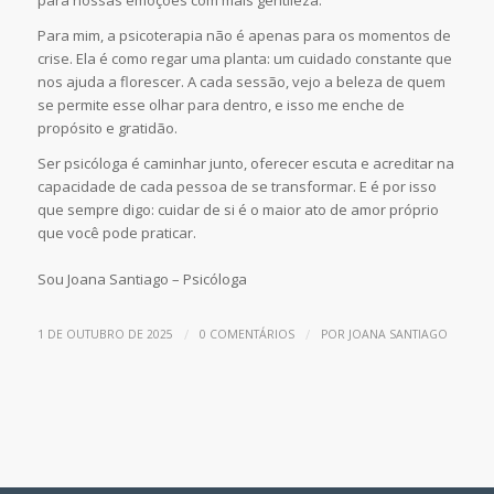
para nossas emoções com mais gentileza.
Para mim, a psicoterapia não é apenas para os momentos de
crise. Ela é como regar uma planta: um cuidado constante que
nos ajuda a florescer. A cada sessão, vejo a beleza de quem
se permite esse olhar para dentro, e isso me enche de
propósito e gratidão.
Ser psicóloga é caminhar junto, oferecer escuta e acreditar na
capacidade de cada pessoa de se transformar. E é por isso
que sempre digo: cuidar de si é o maior ato de amor próprio
que você pode praticar.
Sou Joana Santiago – Psicóloga
/
/
1 DE OUTUBRO DE 2025
0 COMENTÁRIOS
POR
JOANA SANTIAGO