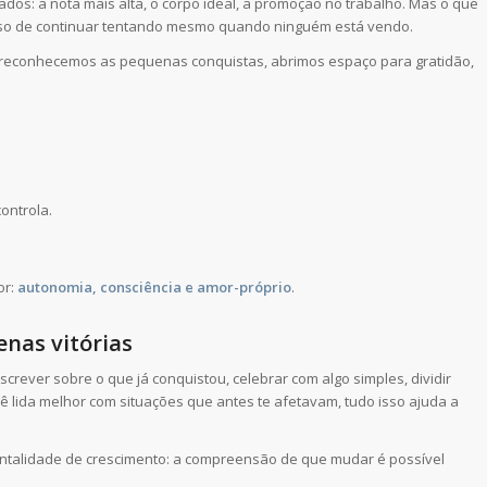
dos: a nota mais alta, o corpo ideal, a promoção no trabalho. Mas o que
ioso de continuar tentando mesmo quando ninguém está vendo.
 reconhecemos as pequenas conquistas, abrimos espaço para gratidão,
ontrola.
or:
autonomia, consciência e amor-próprio
.
nas vitórias
crever sobre o que já conquistou, celebrar com algo simples, dividir
lida melhor com situações que antes te afetavam, tudo isso ajuda a
talidade de crescimento: a compreensão de que mudar é possível