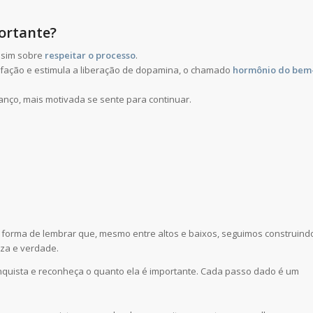
portante?
 sim sobre
respeitar o processo
.
sfação e estimula a liberação de dopamina, o chamado
hormônio do bem
vanço, mais motivada se sente para continuar.
a forma de lembrar que, mesmo entre altos e baixos, seguimos construind
eza e verdade.
quista e reconheça o quanto ela é importante. Cada passo dado é um