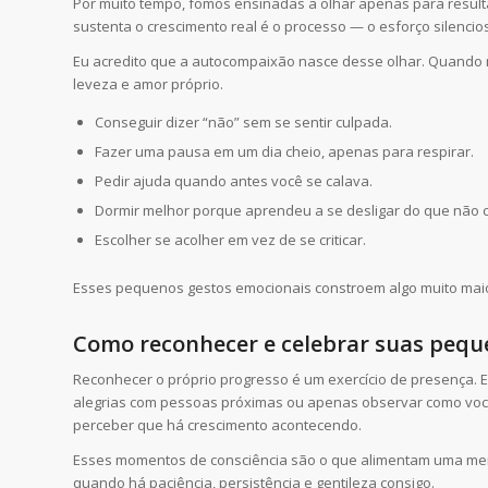
Por muito tempo, fomos ensinadas a olhar apenas para resulta
sustenta o crescimento real é o processo — o esforço silenc
Eu acredito que a autocompaixão nasce desse olhar. Quando
leveza e amor próprio.
Conseguir dizer “não” sem se sentir culpada.
Fazer uma pausa em um dia cheio, apenas para respirar.
Pedir ajuda quando antes você se calava.
Dormir melhor porque aprendeu a se desligar do que não c
Escolher se acolher em vez de se criticar.
Esses pequenos gestos emocionais constroem algo muito mai
Como reconhecer e celebrar suas peque
Reconhecer o próprio progresso é um exercício de presença. Es
alegrias com pessoas próximas ou apenas observar como você 
perceber que há crescimento acontecendo.
Esses momentos de consciência são o que alimentam uma men
quando há paciência, persistência e gentileza consigo.