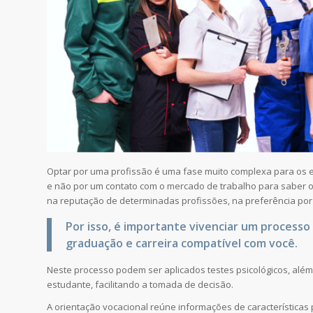
Optar por uma profissão é uma fase muito complexa para os e
e não por um contato com o mercado de trabalho para saber o
na reputação de determinadas profissões, na preferência por m
Por isso, é importante vivenciar um process
graduação e carreira compatível com você.
Neste processo podem ser aplicados testes psicológicos, além
estudante, facilitando a tomada de decisão.
A orientação vocacional reúne informações de características