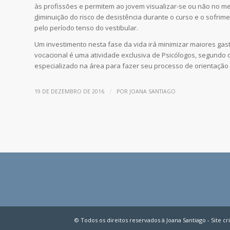
às profissões e permitem ao jovem visualizar-se ou não no me
d
iminuição do risco de desistência durante o curso e o sofrim
pelo período tenso do vestibular.
Um investimento nesta fase da vida irá minimizar maiores gast
vocacional é uma atividade exclusiva de Psicólogos, segundo o
especializado na área para fazer seu processo de orientação 
/
19 DE DEZEMBRO DE 2016
POR
JOANA SANTIAGO
© Todos os direitos reservados à Joana Santiago - Site c