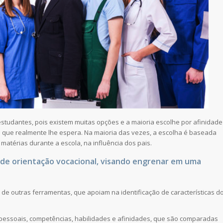
studantes, pois existem muitas opções e a maioria escolhe por afinidade
 que realmente lhe espera. Na maioria das vezes, a escolha é baseada
atérias durante a escola, na influência dos pais.
o de orientação vocacional, visando engrenar em uma
 de outras ferramentas, que apoiam na identificação de características d
 pessoais, competências, habilidades e afinidades, que são comparadas