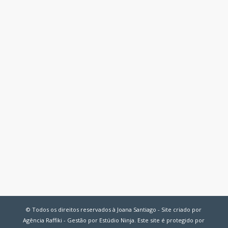
© Todos os direitos reservados à Joana Santiago - Site criado por
Agência Raffiki - Gestão por Estúdio Ninja. Este site é protegido por