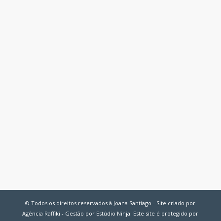
© Todos os direitos reservados à Joana Santiago - Site criado por
Agência Raffiki - Gestão por Estúdio Ninja. Este site é protegido por