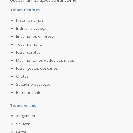
Outras manifestações do transtorno:
Tiques motores
Piscar os olhos;
Inclinar a cabeça;
Encolher os ombros;
Tocar no nariz;
Fazer caretas;
Movimentar os dedos das mãos;
Fazer gestos obscenos;
Chutes;
Sacudir o pescoço;
Bater no peito.
Tiques vocais
Xingamentos;
Soluçar;
Gritar;