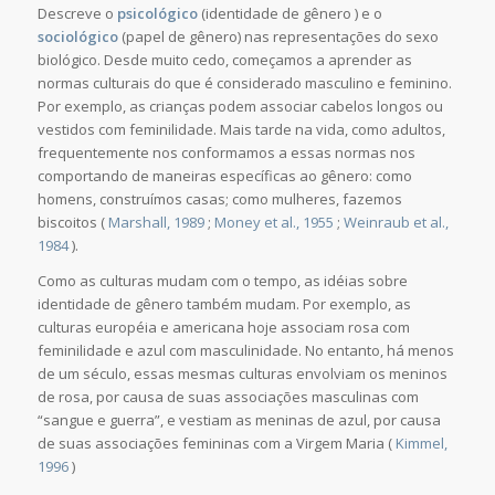
Descreve o
psicológico
(identidade de gênero ) e o
sociológico
(papel de gênero) nas representações do sexo
biológico. Desde muito cedo, começamos a aprender as
normas culturais do que é considerado masculino e feminino.
Por exemplo, as crianças podem associar cabelos longos ou
vestidos com feminilidade. Mais tarde na vida, como adultos,
frequentemente nos conformamos a essas normas nos
comportando de maneiras específicas ao gênero: como
homens, construímos casas; como mulheres, fazemos
biscoitos (
Marshall, 1989
;
Money et al., 1955
;
Weinraub et al.,
1984
).
Como as culturas mudam com o tempo, as idéias sobre
identidade de gênero também mudam. Por exemplo, as
culturas européia e americana hoje associam rosa com
feminilidade e azul com masculinidade. No entanto, há menos
de um século, essas mesmas culturas envolviam os meninos
de rosa, por causa de suas associações masculinas com
“sangue e guerra”, e vestiam as meninas de azul, por causa
de suas associações femininas com a Virgem Maria (
Kimmel,
1996
)